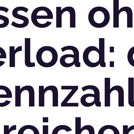
ssen o
rload: 
ennzah
 reiche