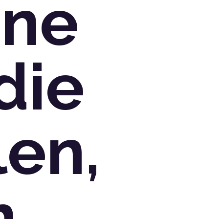
hne
die
len,
n