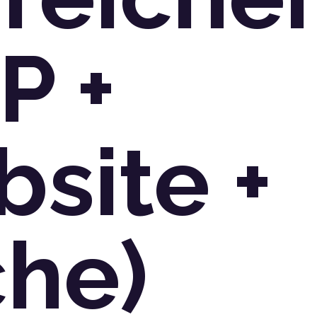
P +
site +
he)