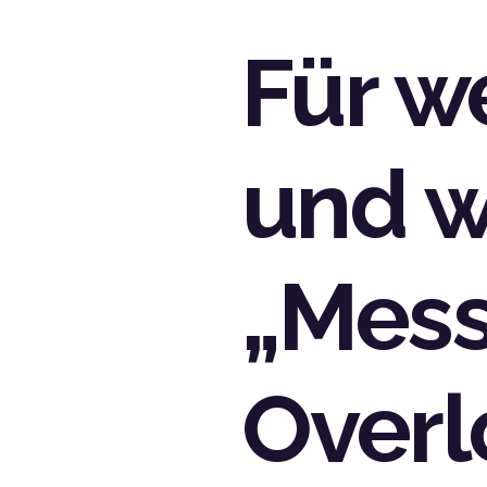
Für we
und w
„Mes
Overl