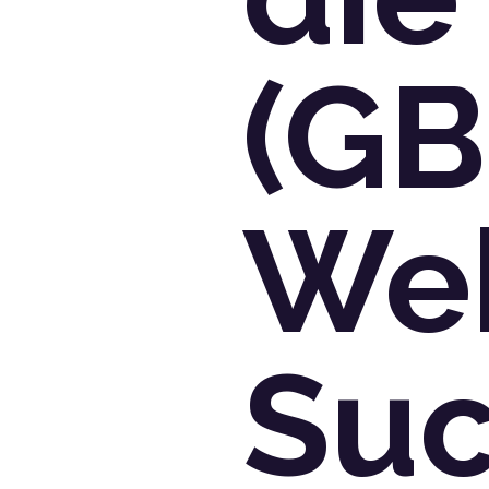
(GB
Web
Suc