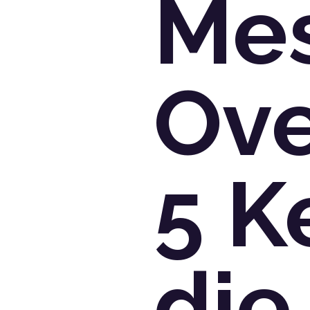
Me
Ove
5 K
die