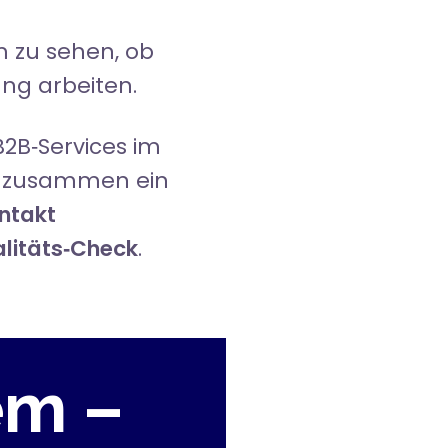
m zu sehen, ob
ung arbeiten.
B2B‑Services im
ie zusammen ein
ntakt
alitäts‑Check
.
em –