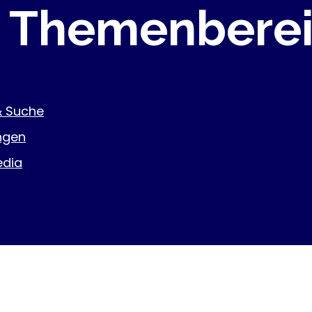
e Themenbere
& Suche
ngen
edia