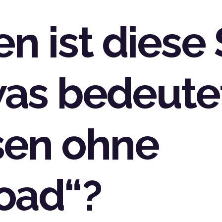
n ist diese 
as bedeute
sen ohne
oad“?