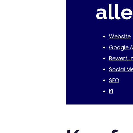
all
Website
Google 
Bewertu
Social M
SEO
KI