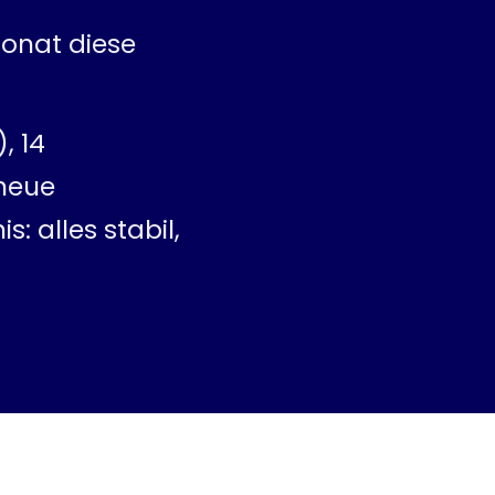
Monat diese
, 14
 neue
: alles stabil,