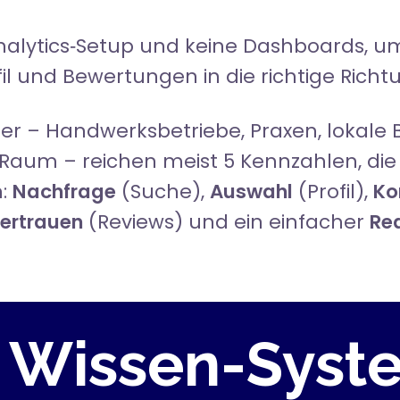
nalytics‑Setup und keine Dashboards, u
il und Bewertungen in die richtige Richt
ter
– Handwerksbetriebe, Praxen, lokale 
Raum – reichen meist
5 Kennzahlen
, d
n:
Nachfrage
(Suche),
Auswahl
(Profil),
Ko
ertrauen
(Reviews) und ein einfacher
Re
 Wissen-Syst