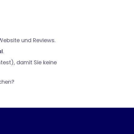
 Website und Reviews.
al
.
est), damit Sie keine
schen?